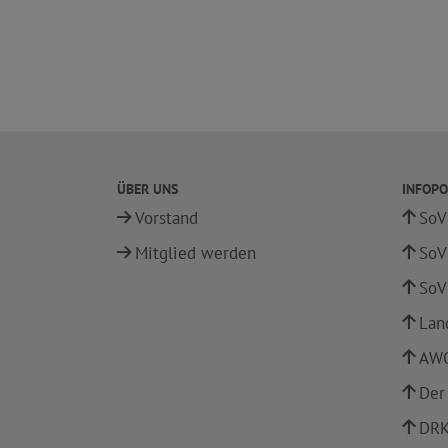
ÜBER UNS
INFOPO
Vorstand
SoV
Mitglied werden
SoV
SoV
Lan
AWO
Der
DRK