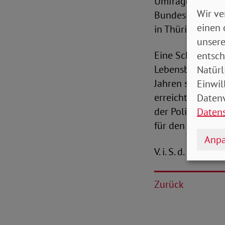
Umfragen rechtsp
Wir ve
Bundesländern i
einen 
in Thüringen. Das
unsere
Eine Schlüsselro
entsch
Lebensbedingung
Natürl
Jahren staatlich
Einwil
erreicht sind. D
Datenv
der Politik ist e
Daten
für den sozialen
Anpa
V. i. S. d. P.: Pe
Zurück