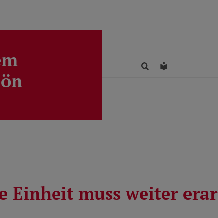
em
Finden
Leichte Sprac
lön
 Einheit muss weiter erar