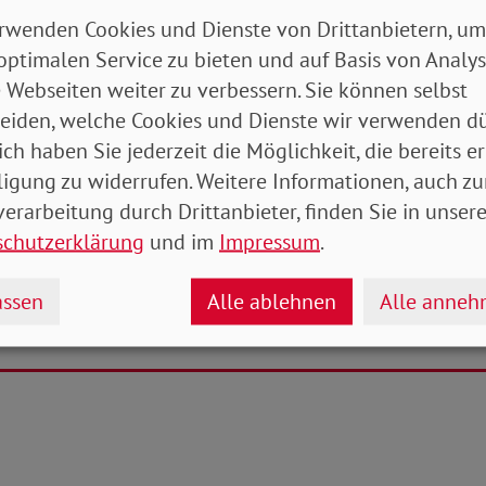
opulistische Parteien vorne liegen, wie in den östli
rwenden Cookies und Dienste von Drittanbietern, um
m Ganzen oder auch im Gastgeberland der diesjährige
optimalen Service zu bieten und auf Basis von Analy
 muss ein Alarmsignal für die Politik sein“, so Engelm
 Webseiten weiter zu verbessern. Sie können selbst
lle fällt für Michaela Engelmeier auch den einheitlic
eiden, welche Cookies und Dienste wir verwenden dü
en in Ost und West zu: „Es kann doch nicht sein, da
ich haben Sie jederzeit die Möglichkeit, die bereits er
er Einheit, diese etwa bei Löhnen und Renten immer 
ligung zu widerrufen. Weitere Informationen, auch zu
as ist nicht umsonst als Staatsziel im Grundgesetz ver
erarbeitung durch Drittanbieter, finden Sie in unsere
s, endlich für gleichwertige Lebensverhältnisse zu sorg
schutzerklärung
und im
Impressum
.
 Frieden und beugt der Spaltung der Gesellschaft vor.
ssen
Alle ablehnen
Alle anne
ter-Michael Zernechel