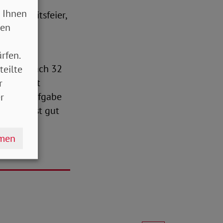
chen
 Ihnen
n Einheitsfeier,
sen
eier.
hen
rfen.
ss auch nach 32
teilte
noch nicht
r
ankert. Aufgabe
r
en. Das ist gut
“
hmen