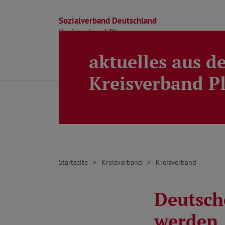
Sozialverband Deutschland
Kreisverband Ploen
aktuelles aus d
Direkt zu den Inhalten springen
Beratung
Ortsverbände
Kreisverband
Kreisverband P
Startseite
Kreisverband
Kreisverband
Deutsche
werden