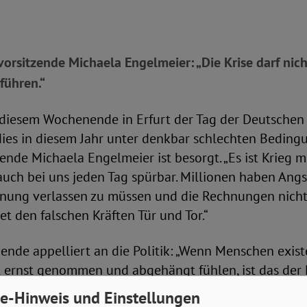
rsitzende Michaela Engelmeier: „Die Krise darf nich
führen.“
iesem Wochenende in Erfurt der Tag der Deutschen E
dies in diesem Jahr unter denkbar schlechten Beding
ende Michaela Engelmeier ist besorgt. „Es ist Krieg m
auch bei uns jeden Tag spürbar. Millionen haben Angs
ohnung verlassen zu müssen und die Rechnungen nich
et den falschen Kräften Tür und Tor.“
ende appelliert an die Politik: „Wenn Menschen exis
ht ernst genommen und abgehängt fühlen, ist das der
litischen Rändern. Es macht mich traurig, wenn bei a
e-Hinweis und Einstellungen