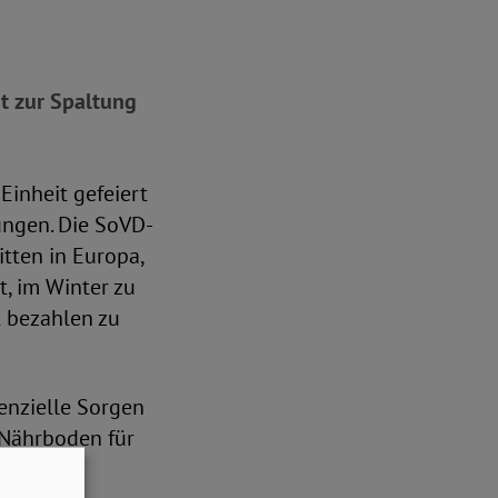
t zur Spaltung
inheit gefeiert
ungen. Die SoVD-
itten in Europa,
t, im Winter zu
t bezahlen zu
tenzielle Sorgen
 Nährboden für
ktuellen