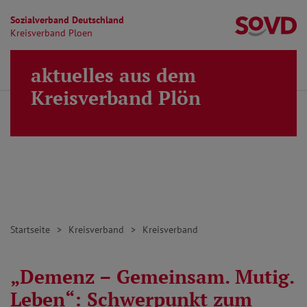
Sozialverband Deutschland
Kr
Kreisverband Ploen
Direkt zu den Inhalten springen
aktuelles aus dem
Finden
Lei
MENÜ
Kreisverband Plön
Startseite
Kreisverband
Kreisverband
„Demenz – Gemeinsam. Mutig.
Leben“: Schwerpunkt zum