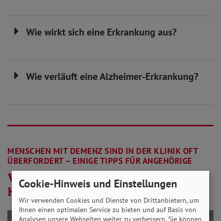
Wie wirkt sich eine Erkrankung aus?
Wie verläuft eine Alzheimer-Erkrankung?
MENSCHEN MIT DEMENZ SIND IN DER KLINIK OFT
ÜBERFORDERT – EINIGE TIPPS FÜR ANGEHÖRIGE
Versorgung Demenzkranker im
Cookie-Hinweis und Einstellungen
Krankenhaus ist oft schwierig
Wir verwenden Cookies und Dienste von Drittanbietern, um
Ihnen einen optimalen Service zu bieten und auf Basis von
Analysen unsere Webseiten weiter zu verbessern. Sie können