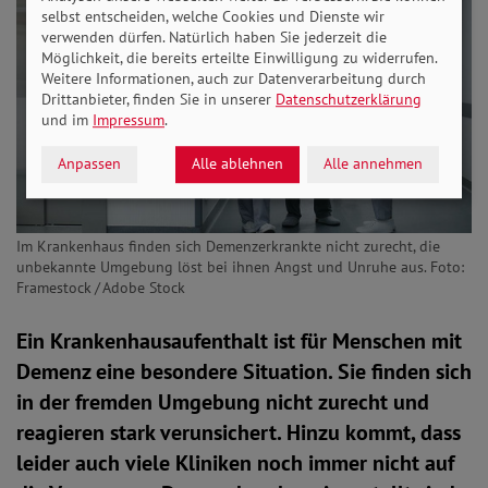
selbst entscheiden, welche Cookies und Dienste wir
verwenden dürfen. Natürlich haben Sie jederzeit die
Möglichkeit, die bereits erteilte Einwilligung zu widerrufen.
Weitere Informationen, auch zur Datenverarbeitung durch
Drittanbieter, finden Sie in unserer
Datenschutzerklärung
und im
Impressum
.
Anpassen
Alle ablehnen
Alle annehmen
Im Krankenhaus finden sich Demenzerkrankte nicht zurecht, die
unbekannte Umgebung löst bei ihnen Angst und Unruhe aus. Foto:
Framestock / Adobe Stock
Ein Krankenhausaufenthalt ist für Menschen mit
Demenz eine besondere Situation. Sie finden sich
in der fremden Umgebung nicht zurecht und
reagieren stark verunsichert. Hinzu kommt, dass
leider auch viele Kliniken noch immer nicht auf