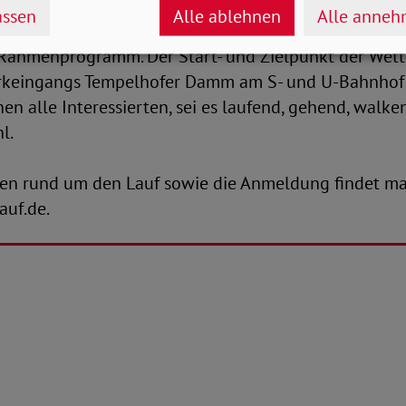
0 Meter), der Staffellauf (4 x 400 Meter) sowie Läuf
ssen
Alle ablehnen
Alle anne
ilometer, 5 Kilometer und 10 Kilometer. Dazu gibt es 
Rahmenprogramm. Der Start- und Zielpunkt der Wett
rkeingangs Tempelhofer Damm am S- und U-Bahnhof 
n alle Interessierten, sei es laufend, gehend, walke
l.
nen rund um den Lauf sowie die Anmeldung findet m
auf.de.