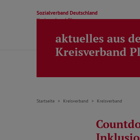
Sozialverband Deutschland
Kreisverband Ploen
aktuelles aus d
Direkt zu den Inhalten springen
Beratung
Ortsverbände
Kreisverband
Kreisverband P
Startseite
Kreisverband
Kreisverband
Countdo
Inklusio