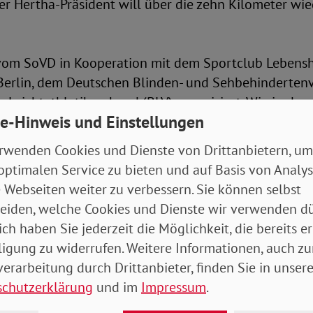
er Hertha-Präsident will über die zehn Kilometer wie
vom SoVD in Kooperation mit dem Sportclub Lebenshil
 Berlin, dem Deutschen Blinden- und Sehbehinderte
 Leichtathletikverband (BLV) organisiert. Wie in de
e-Hinweis und Einstellungen
uch wieder die Aktion Mensch dieses erfolgreiche inkl
ntraler Treiber für Inklusion – gerade auch für Kinder
rwenden Cookies und Dienste von Drittanbietern, um
klusionslauf herzlich willkommen sind. Er baut Vorur
optimalen Service zu bieten und auf Basis von Analy
und eröffnet Chancen für Begegnung und gemeinsames
 Webseiten weiter zu verbessern. Sie können selbst
rucksvoll, wie Hindernisse überwunden werden könn
eiden, welche Cookies und Dienste wir verwenden dü
ein starkes Zeichen für Vielfalt und Teilhabe im Sport
ich haben Sie jederzeit die Möglichkeit, die bereits er
n der Aktion Mensch.
ligung zu widerrufen. Weitere Informationen, auch zu
erarbeitung durch Drittanbieter, finden Sie in unsere
ionslauf beginnt am Samstag, dem 11. Oktober um 1
schutzerklärung
und im
Impressum
.
 Feld in Berlin. Sechs Wettbewerbe stehen zur Auswa