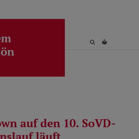
em
Finden
Leichte Sprac
lön
wn auf den 10. SoVD-
nslauf läuft