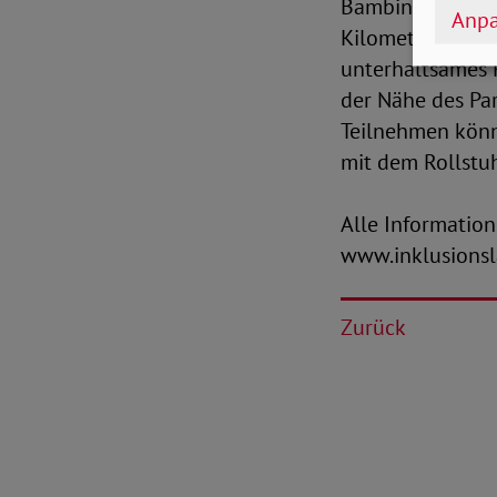
Bambini-Lauf (30
Anpa
Kilometer, 2,5 K
unterhaltsames 
der Nähe des Pa
Teilnehmen könne
mit dem Rollstuh
Alle Informatio
www.inklusionsl
Zurück