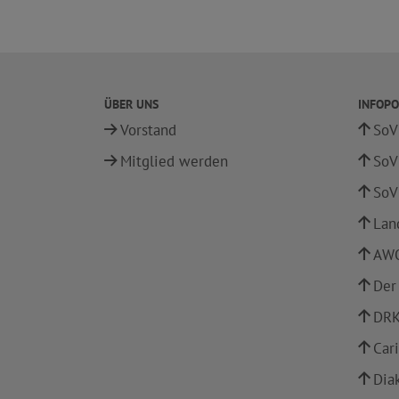
ÜBER UNS
INFOPO
Vorstand
SoV
Mitglied werden
SoV
SoV
Lan
AWO
Der
DRK
Car
Dia