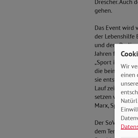
Drescher. Auch d
gehen.
Das Event wird 
der Lebenshilfe
und dem Berliner
Cooki
Jahren fördert a
„Sport ist ein ze
Wir ve
die beim SoVD-In
einen 
sie entstehen, 
unsere
Lauf zeigt eind
entsch
setzen wir damit 
Natürl
Marx, Sprecheri
Einwil
Datenv
Der SoVD-Inklus
Daten
dem Tempelhofer