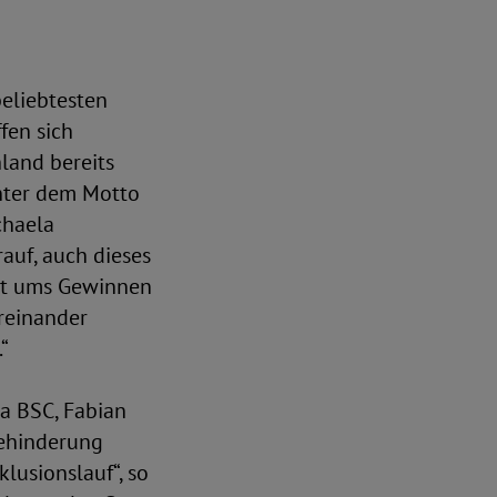
beliebtesten
fen sich
land bereits
unter dem Motto
chaela
auf, auch dieses
icht ums Gewinnen
üreinander
“
ha BSC, Fabian
Behinderung
lusionslauf“, so