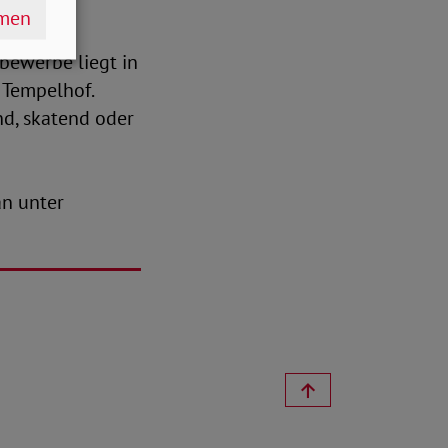
e über 1
hmen
ein
bewerbe liegt in
Tempelhof.
nd, skatend oder
an unter