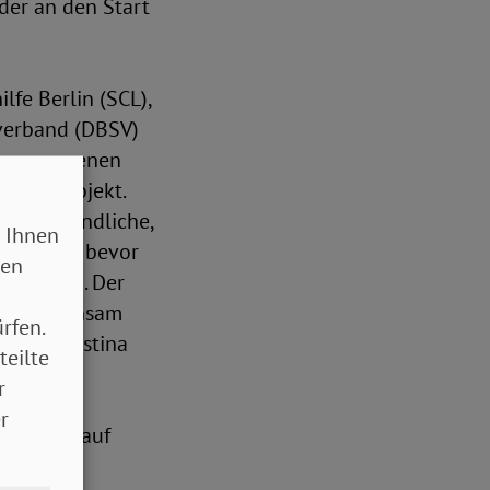
der an den Start
fe Berlin (SCL),
nverband (DBSV)
n vergangenen
usive Projekt.
 und Jugendliche,
 Ihnen
teile ab, bevor
sen
 Erleben. Der
en. Gemeinsam
rfen.
“, so Christina
teilte
r
r
0.00 Uhr auf
hl: Der