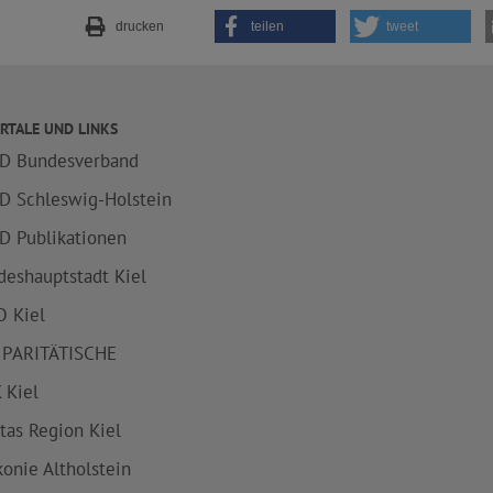
drucken
teilen
tweet
RTALE UND LINKS
D Bundesverband
D Schleswig-Holstein
D Publikationen
deshauptstadt Kiel
 Kiel
 PARITÄTISCHE
 Kiel
itas Region Kiel
konie Altholstein