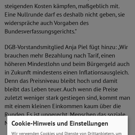
steigenden Kosten kämpfen, maßgeblich mit.
Eine Nullrunde darf es deshalb nicht geben, sie
widerspräche auch Vorgaben des
Bundesverfassungsgerichts."
DGB-Vorstandsmitglied Anja Piel fügt hinzu: „Wir
brauchen mehr Bezahlung nach Tarif, einen
höheren Mindestlohn und beim Bürgergeld auch
in Zukunft mindestens einen Inflationsausgleich.
Denn das Preisniveau bleibt hoch und damit
bleibt das Leben teuer. Auch wenn die Preise
zuletzt weniger stark gestiegen sind, kommt man
mit einem kleinen Einkommen kaum über die
Runden. Es ist ungerecht, Menschen das soziale
Netz Bürgergeld wegzureißen.“
Cookie-Hinweis und Einstellungen
Wir verwenden Cookies und Dienste von Drittanbietern, um