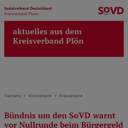
Sozialverband Deutschland
Kr
Kreisverband Ploen
Direkt zu den Inhalten springen
aktuelles aus dem
Finden
Lei
MENÜ
Kreisverband Plön
Startseite
Kreisverband
Kreisverband
Bündnis um den SoVD warnt
vor Nullrunde beim Bürgergeld