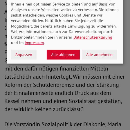
Michael Groß, Vorsitzender des Präsidiums der
Ihnen einen optimalen Service zu bieten und auf Basis von
Analysen unsere Webseiten weiter zu verbessern. Sie können
Arbeiterwohlfahrt, fordert: „Ein anständiger
selbst entscheiden, welche Cookies und Dienste wir
Inflationsausgleich für die Ärmsten in unserer
verwenden dürfen. Natürlich haben Sie jederzeit die
Möglichkeit, die bereits erteilte Einwilligung zu widerrufen.
Gesellschaft ist eine Frage des Anstands und
Weitere Informationen, auch zur Datenverarbeitung durch
muss daher selbstverständlich sein. Was derzeit
Drittanbieter, finden Sie in unserer
Datenschutzerklärung
und im
Impressum
.
fehlt, ist der Mut für eine zukunftsorientierte
Politik, die zuerst Ziele für eine gerechtere
Anpassen
Alle ablehnen
Alle annehmen
Gesellschaft formuliert und im zweiten Schritt
mit den dafür nötigen finanziellen Mitteln
tatsächlich auch hinterlegt. Wir müssen mit einer
Reform der Schuldenbremse und der Stärkung
der Einnahmenseite endlich Druck aus dem
Kessel nehmen und einen Sozialstaat gestalten,
der wirklich keinen zurücklässt.“
Die Vorständin Sozialpolitik der Diakonie, Maria