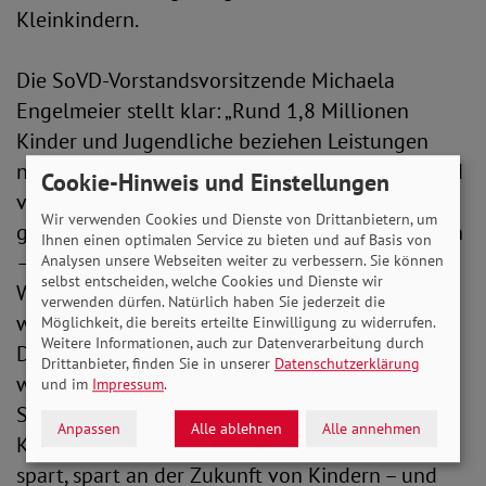
Kleinkindern.
Die SoVD-Vorstandsvorsitzende Michaela
Engelmeier stellt klar: „Rund 1,8 Millionen
Kinder und Jugendliche beziehen Leistungen
nach dem SGB II. In der politischen Debatte wird
Cookie-Hinweis und Einstellungen
völlig außer Acht gelassen, dass sie die
Wir verwenden Cookies und Dienste von Drittanbietern, um
geplanten Verschärfungen unmittelbar betreffen
Ihnen einen optimalen Service zu bieten und auf Basis von
– obwohl sie nichts für ihre Lage können. Wenn
Analysen unsere Webseiten weiter zu verbessern. Sie können
selbst entscheiden, welche Cookies und Dienste wir
Wohnkosten gedeckelt oder Leistungen gekürzt
verwenden dürfen. Natürlich haben Sie jederzeit die
werden, verschärft das Kinderarmut drastisch.
Möglichkeit, die bereits erteilte Einwilligung zu widerrufen.
Weitere Informationen, auch zur Datenverarbeitung durch
Denn weniger Geld in der Familie bedeutet
Drittanbieter, finden Sie in unserer
Datenschutzerklärung
weniger Spielraum für gesunde Ernährung,
und im
Impressum
.
Schulmaterial oder die soziale Teilhabe von
Anpassen
Alle ablehnen
Alle annehmen
Kindern. Wer an existenzsichernden Leistungen
spart, spart an der Zukunft von Kindern – und