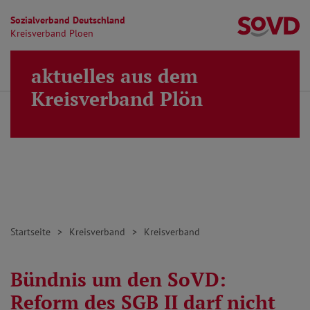
Sozialverband Deutschland
Kr
Kreisverband Ploen
Direkt zu den Inhalten springen
aktuelles aus dem
Finden
Lei
MENÜ
Kreisverband Plön
Startseite
Kreisverband
Kreisverband
Bündnis um den SoVD:
Reform des SGB II darf nicht