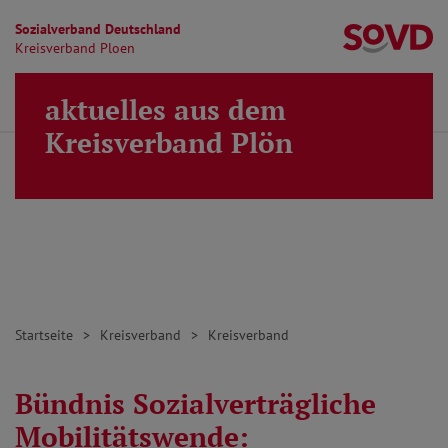
Sozialverband Deutschland
Kr
Kreisverband Ploen
Direkt zu den Inhalten springen
aktuelles aus dem
Finden
Lei
MENÜ
Kreisverband Plön
Startseite
Kreisverband
Kreisverband
Bündnis Sozialverträgliche
Mobilitätswende: