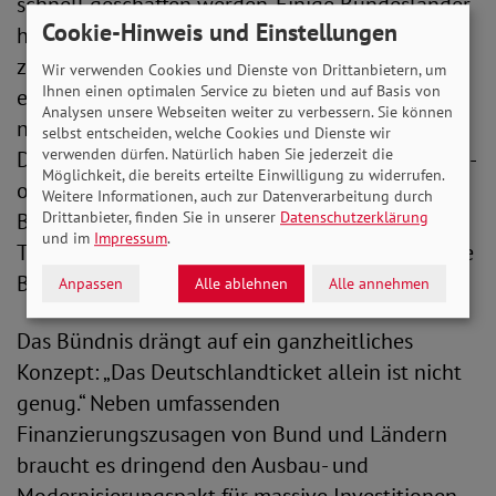
schnell geschaffen werden. Einige Bundesländer
Cookie-Hinweis und Einstellungen
haben Sozialtickets bereits umgesetzt oder
zugesagt. Aber es fehlt an einer bundesweit
Wir verwenden Cookies und Dienste von Drittanbietern, um
Ihnen einen optimalen Service zu bieten und auf Basis von
einheitlichen Regelung. „Bezahlbare und
Analysen unsere Webseiten weiter zu verbessern. Sie können
nachhaltige Mobilität gehört zur
selbst entscheiden, welche Cookies und Dienste wir
verwenden dürfen. Natürlich haben Sie jederzeit die
Daseinsvorsorge. Diese darf nicht an Stadt-, Kreis-
Möglichkeit, die bereits erteilte Einwilligung zu widerrufen.
oder Ländergrenzen enden“, so die
Weitere Informationen, auch zur Datenverarbeitung durch
Bündnismitglieder. Dazu gehört auch, dass
Drittanbieter, finden Sie in unserer
Datenschutzerklärung
und im
Impressum
.
Tickets auf sämtlichen Vertriebswegen und ohne
Bonitätsauskunft erworben werden können.
Anpassen
Alle ablehnen
Alle annehmen
Das Bündnis drängt auf ein ganzheitliches
Konzept: „Das Deutschlandticket allein ist nicht
genug.“ Neben umfassenden
Finanzierungszusagen von Bund und Ländern
braucht es dringend den Ausbau- und