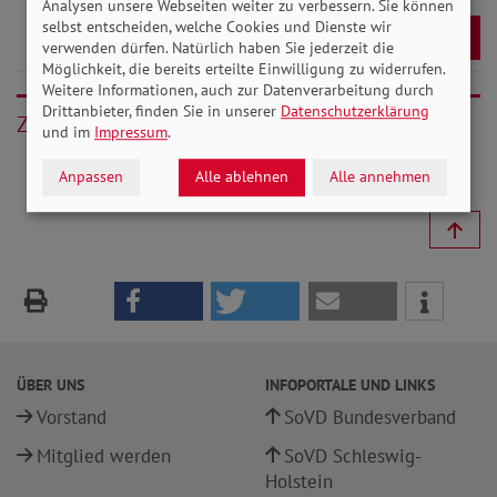
Analysen unsere Webseiten weiter zu verbessern. Sie können
selbst entscheiden, welche Cookies und Dienste wir
Download
verwenden dürfen. Natürlich haben Sie jederzeit die
Möglichkeit, die bereits erteilte Einwilligung zu widerrufen.
Weitere Informationen, auch zur Datenverarbeitung durch
Drittanbieter, finden Sie in unserer
Datenschutzerklärung
Zurück
und im
Impressum
.
Anpassen
Alle ablehnen
Alle annehmen
ÜBER UNS
INFOPORTALE UND LINKS
Vorstand
SoVD Bundesverband
Mitglied werden
SoVD Schleswig-
Holstein