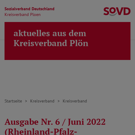
Sozialverband Deutschland
Kr
Kreisverband Ploen
Direkt zu den Inhalten springen
aktuelles aus dem
Finden
Lei
MENÜ
Kreisverband Plön
Startseite
Kreisverband
Kreisverband
Ausgabe Nr. 6 / Juni 2022
(Rheinland-Pfalz-