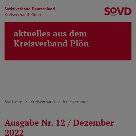
Sozialverband Deutschland
Kr
Kreisverband Ploen
Direkt zu den Inhalten springen
aktuelles aus dem
Finden
Lei
MENÜ
Kreisverband Plön
Startseite
Kreisverband
Kreisverband
Ausgabe Nr. 12 / Dezember
2022