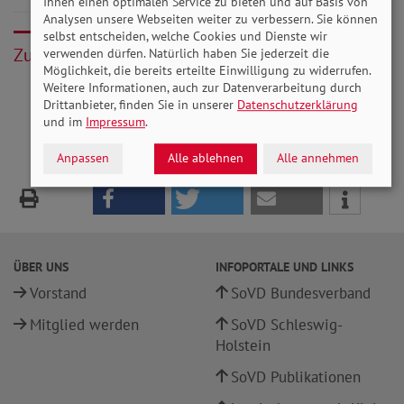
Ihnen einen optimalen Service zu bieten und auf Basis von
Analysen unsere Webseiten weiter zu verbessern. Sie können
selbst entscheiden, welche Cookies und Dienste wir
Zurück
verwenden dürfen. Natürlich haben Sie jederzeit die
Möglichkeit, die bereits erteilte Einwilligung zu widerrufen.
Weitere Informationen, auch zur Datenverarbeitung durch
Drittanbieter, finden Sie in unserer
Datenschutzerklärung
und im
Impressum
.
Anpassen
Alle ablehnen
Alle annehmen
ÜBER UNS
INFOPORTALE UND LINKS
Vorstand
SoVD Bundesverband
Mitglied werden
SoVD Schleswig-
Holstein
SoVD Publikationen