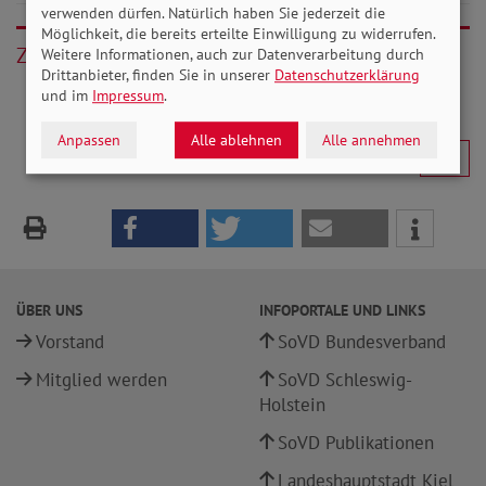
verwenden dürfen. Natürlich haben Sie jederzeit die
Möglichkeit, die bereits erteilte Einwilligung zu widerrufen.
Zurück
Weitere Informationen, auch zur Datenverarbeitung durch
Drittanbieter, finden Sie in unserer
Datenschutzerklärung
und im
Impressum
.
Anpassen
Alle ablehnen
Alle annehmen
ÜBER UNS
INFOPORTALE UND LINKS
Vorstand
SoVD Bundesverband
Mitglied werden
SoVD Schleswig-
Holstein
SoVD Publikationen
Landeshauptstadt Kiel