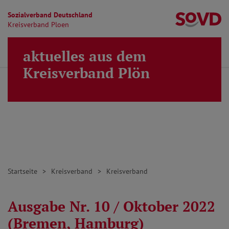
Sozialverband Deutschland
Kr
Kreisverband Ploen
Direkt zu den Inhalten springen
aktuelles aus dem
Finden
Lei
MENÜ
Kreisverband Plön
Startseite
Kreisverband
Kreisverband
Ausgabe Nr. 10 / Oktober 2022
(Bremen, Hamburg)