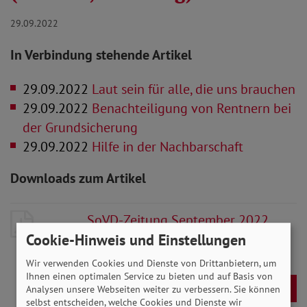
29.09.2022
In Verbindung stehende Artikel
29.09.2022
Laut sein für alle, die uns brauchen
29.09.2022
Benachteiligung von Rentnern bei
der Grundsicherung
29.09.2022
Hilfe in der Nachbarschaft
Downloads zum Artikel
SoVD-Zeitung September 2022
(Ausgabe Bremen / Hamburg)
- 7
Cookie-Hinweis und Einstellungen
MB
Wir verwenden Cookies und Dienste von Drittanbietern, um
Ihnen einen optimalen Service zu bieten und auf Basis von
Download
Analysen unsere Webseiten weiter zu verbessern. Sie können
selbst entscheiden, welche Cookies und Dienste wir