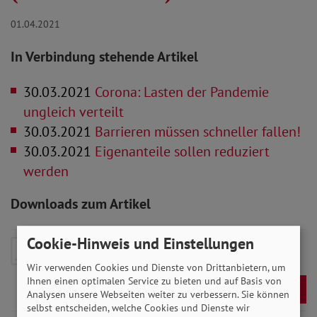
01.04.2021
In Verbindung stehende Artikel
30.03.2021
Corona: Lasten der Pandemie
ungleich verteilt
30.03.2021
Barrieren müssen schneller fallen!
30.03.2021
Eigenanteile sollen reduziert
werden
Downloads zum Artikel
Cookie-Hinweis und Einstellungen
SoVD-Zeitung April 2021
- 6 MB
Wir verwenden Cookies und Dienste von Drittanbietern, um
Ihnen einen optimalen Service zu bieten und auf Basis von
Download
Analysen unsere Webseiten weiter zu verbessern. Sie können
selbst entscheiden, welche Cookies und Dienste wir