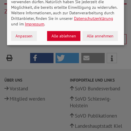
verwenden dürfen. Natürlich haben Sie jederzeit die
Möglichkeit, die bereits erteilte Einwilligung zu widerrufen.
Zurück
Weitere Informationen, auch zur Datenverarbeitung durch
Drittanbieter, finden Sie in unserer
Datenschutzerklärung
und im
Impressum
.
Anpassen
Alle ablehnen
Alle annehmen
ÜBER UNS
INFOPORTALE UND LINKS
Vorstand
SoVD Bundesverband
Mitglied werden
SoVD Schleswig-
Holstein
SoVD Publikationen
Landeshauptstadt Kiel