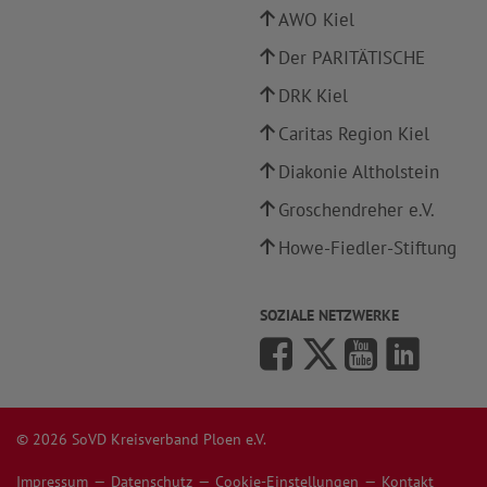
AWO Kiel
Der PARITÄTISCHE
DRK Kiel
Caritas Region Kiel
Diakonie Altholstein
Groschendreher e.V.
Howe-Fiedler-Stiftung
SOZIALE NETZWERKE
© 2026 SoVD Kreisverband Ploen e.V.
Impressum
Datenschutz
Cookie-Einstellungen
Kontakt