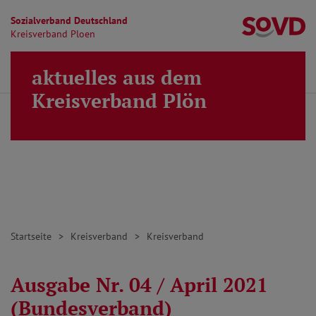
Sozialverband Deutschland
Kr
Kreisverband Ploen
Direkt zu den Inhalten springen
aktuelles aus dem
Finden
Lei
MENÜ
Kreisverband Plön
Startseite
Kreisverband
Kreisverband
Ausgabe Nr. 04 / April 2021
(Bundesverband)