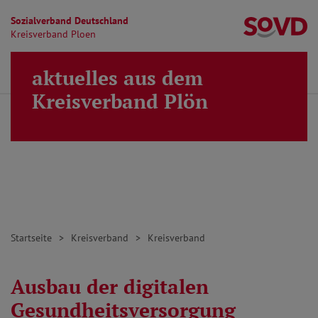
Sozialverband Deutschland
Kr
Kreisverband Ploen
Direkt zu den Inhalten springen
aktuelles aus dem
Finden
Lei
MENÜ
Kreisverband Plön
Startseite
Kreisverband
Kreisverband
Ausbau der digitalen
Gesundheitsversorgung