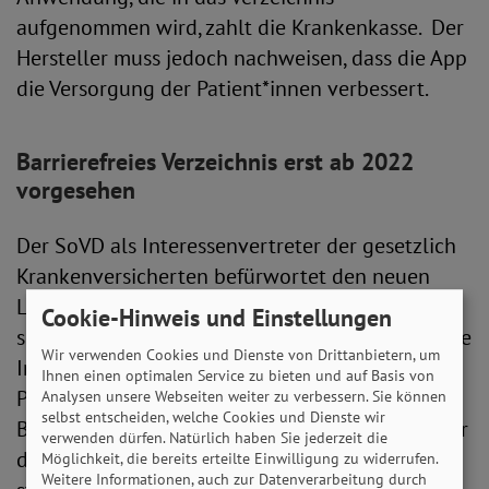
aufgenommen wird, zahlt die Krankenkasse. Der
Hersteller muss jedoch nachweisen, dass die App
die Versorgung der Patient*innen verbessert.
Barrierefreies Verzeichnis erst ab 2022
vorgesehen
Der SoVD als Interessenvertreter der gesetzlich
Krankenversicherten befürwortet den neuen
Leistungsanspruch aus Betroffenensicht als
Cookie-Hinweis und Einstellungen
sinnvoll und zukunftsgerecht. Er begrüßt digitale
Wir verwenden Cookies und Dienste von Drittanbietern, um
Innovationen, die die Versorgung von
Ihnen einen optimalen Service zu bieten und auf Basis von
Patient*innen verbessern und ihnen die
Analysen unsere Webseiten weiter zu verbessern. Sie können
selbst entscheiden, welche Cookies und Dienste wir
Behandlung erleichtern. Dabei sind Angebote für
verwenden dürfen. Natürlich haben Sie jederzeit die
das Smartphone, das heute für viele ein
Möglichkeit, die bereits erteilte Einwilligung zu widerrufen.
Weitere Informationen, auch zur Datenverarbeitung durch