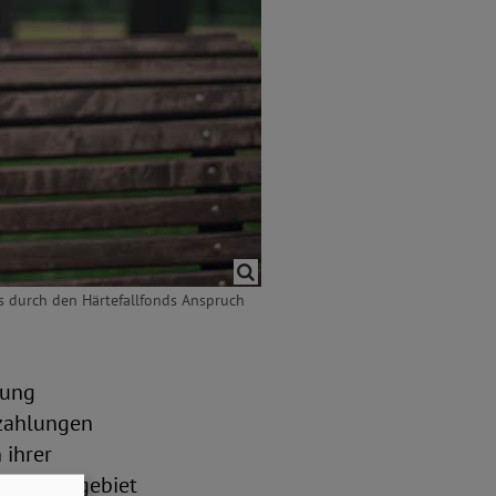
s durch den Härtefallfonds Anspruch
tung
szahlungen
 ihrer
erkunftsgebiet