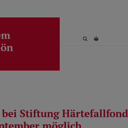
em
Finden
Leichte Sprac
lön
bei Stiftung Härtefallfond
ptember möglich