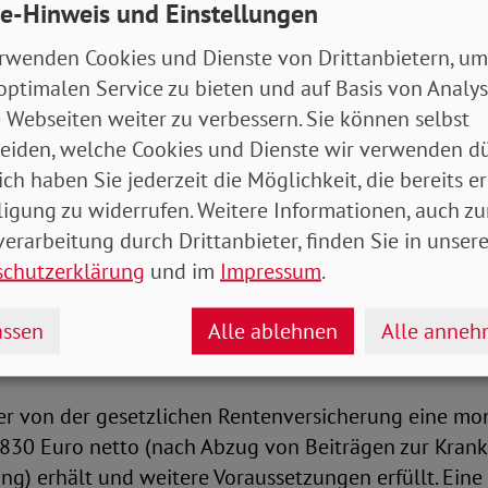
e-Hinweis und Einstellungen
n und sich aufgrund der daraus resultierenden Auswi
e benachteiligt fühlen.
rwenden Cookies und Dienste von Drittanbietern, um
optimalen Service zu bieten und auf Basis von Analy
ere Beschäftigte in der DDR, etwa im Bergbau oder b
 Webseiten weiter zu verbessern. Sie können selbst
taussiedler und jüdische Kontingentflüchtlinge bezi
eiden, welche Cookies und Dienste wir verwenden dü
erer und deren Angehörigen aus der ehemaligen So
ich haben Sie jederzeit die Möglichkeit, die bereits er
ligung zu widerrufen. Weitere Informationen, auch zu
 einmalig 2.500 Euro
erarbeitung durch Drittanbieter, finden Sie in unsere
schutzerklärung
und im
Impressum
.
 erhalten unter bestimmten Voraussetzungen zur Abm
ten eine pauschale Einmalzahlung von 2.500 Euro, 
ssen
Alle ablehnen
Alle anne
en Renten in der Nähe der Grundsicherung liegen.
wer von der gesetzlichen Rentenversicherung eine mo
 830 Euro netto (nach Abzug von Beiträgen zur Kran
ng) erhält und weitere Voraussetzungen erfüllt. Eine