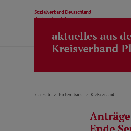
Sozialverband Deutschland
Kreisverband Ploen
aktuelles aus d
Direkt zu den Inhalten springen
Beratung
Ortsverbände
Kreisverband
Kreisverband P
Startseite
Kreisverband
Kreisverband
Anträge 
Ende Se