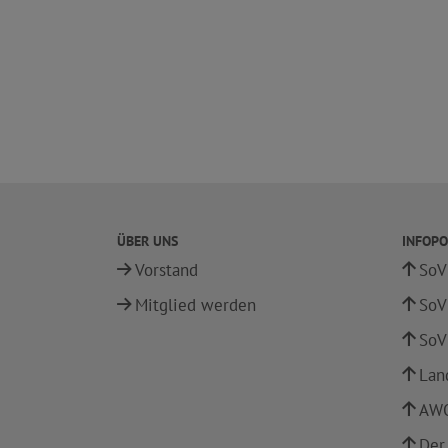
ÜBER UNS
INFOPO
Vorstand
SoV
Mitglied werden
SoV
SoV
Lan
AWO
Der