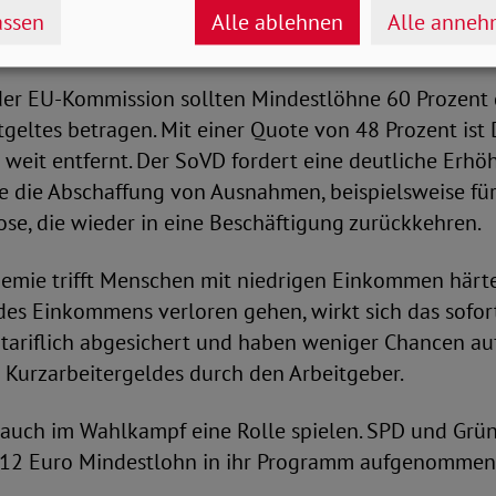
ssen
Alle ablehnen
Alle anne
er*innen in Krise besonders belastet
r EU-Kommission sollten Mindestlöhne 60 Prozent 
geltes betragen. Mit einer Quote von 48 Prozent ist
 weit entfernt. Der SoVD fordert eine deutliche Erh
e die Abschaffung von Ausnahmen, beispielsweise fü
ose, die wieder in eine Beschäftigung zurückkehren.
emie trifft Menschen mit niedrigen Einkommen härt
 des Einkommens verloren gehen, wirkt sich das sofo
r tariflich abgesichert und haben weniger Chancen au
 Kurzarbeitergeldes durch den Arbeitgeber.
auch im Wahlkampf eine Rolle spielen. SPD und Grü
 12 Euro Mindestlohn in ihr Programm aufgenommen