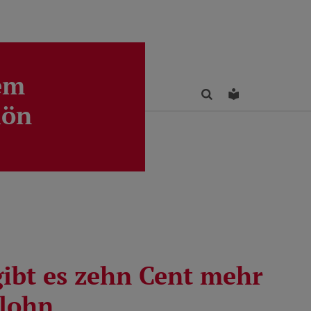
em
Finden
Leichte Sprac
lön
gibt es zehn Cent mehr
lohn