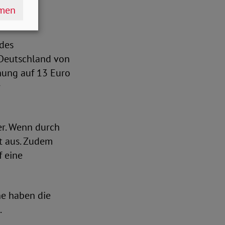
hmen
des
 Deutschland von
öhung auf 13 Euro
r
er. Wenn durch
rt aus. Zudem
f eine
ne haben die
.