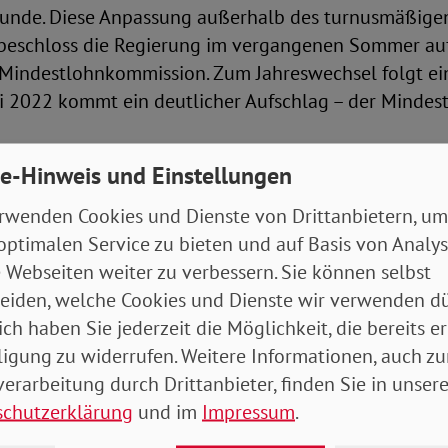
tunde. Diese Anpassung außerhalb des turnusmäßige
beschloss die Regierung im vergangenen Sommer auf
 Mindestlohnkommission. Zum Jahreswechsel folgt e
li 2022 kommt ein deutlicher Aufschlag – der Mindes
e-Hinweis und Einstellungen
in Deutschland weit verbreitet
rwenden Cookies und Dienste von Drittanbietern, um
optimalen Service zu bieten und auf Basis von Analy
sich Zweifel, dass diese Erhöhungen ausreichen und
 Webseiten weiter zu verbessern. Sie können selbst
 Anfrage der Linkspartei ergab, arbeitet etwa ein Fü
eiden, welche Cookies und Dienste wir verwenden dü
 Niedriglöhnen. Laut Statistischem Bundesamt betrif
ich haben Sie jederzeit die Möglichkeit, die bereits er
n weniger als 11,05 Euro beträgt. Insgesamt erhält 
ligung zu widerrufen. Weitere Informationen, auch zu
en lediglich Niedriglöhne. Hauptursachen dafür sind, 
erarbeitung durch Drittanbieter, finden Sie in unsere
hl­ten Berufen und Branchen arbeiten und sehr viel häu­
schutzerklärung
und im
Impressum
.
 Beschäftigte sind. Auch junge Menschen verdienen o