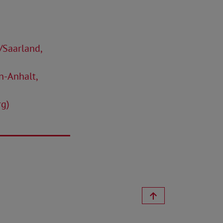
/Saarland,
n-Anhalt,
rg)