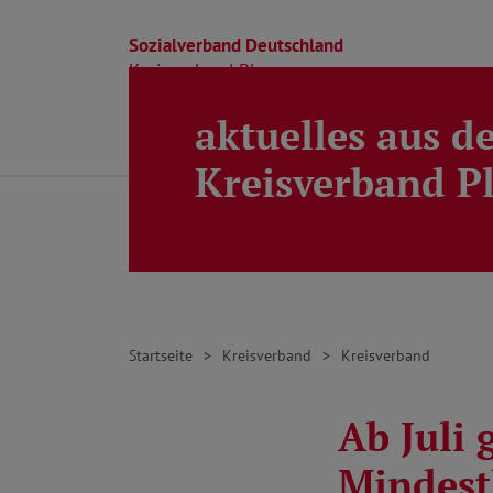
Sozialverband Deutschland
Kreisverband Ploen
aktuelles aus d
Direkt zu den Inhalten springen
Beratung
Ortsverbände
Kreisverband
Kreisverband P
Startseite
Kreisverband
Kreisverband
Ab Juli 
Mindest