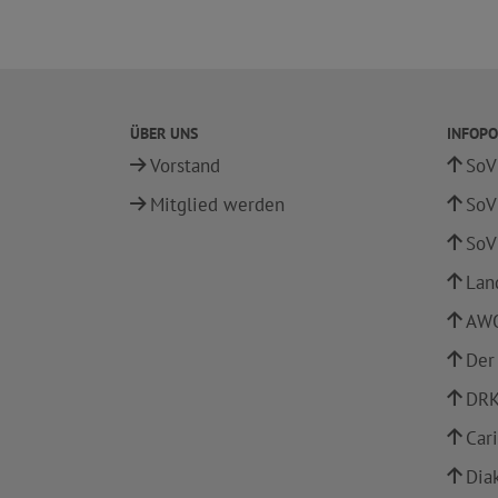
ÜBER UNS
INFOPO
Vorstand
SoV
Mitglied werden
SoV
SoV
Lan
AWO
Der
DRK
Car
Dia