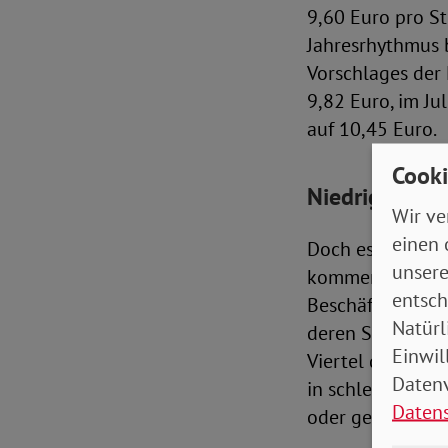
9,60 Euro pro S
Jahresrhythmus 
Vorschlages der
9,82 Euro, im Ju
auf 10,45 Euro.
Cooki
Niedriglöhne 
Wir ve
einen 
Doch es mehren 
unsere
kommen. Wie eine
entsch
Beschäftigten zu
Natürl
deren Stundenloh
Einwil
Viertel der Frau
Datenv
in schlecht be­za
Daten
oder geringfügig