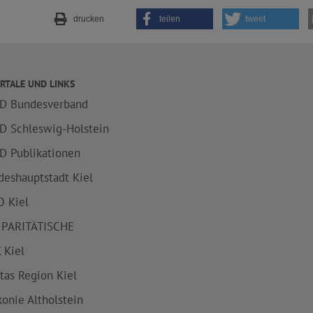
drucken
teilen
tweet
RTALE UND LINKS
D Bundesverband
D Schleswig-Holstein
D Publikationen
deshauptstadt Kiel
 Kiel
 PARITÄTISCHE
 Kiel
itas Region Kiel
konie Altholstein