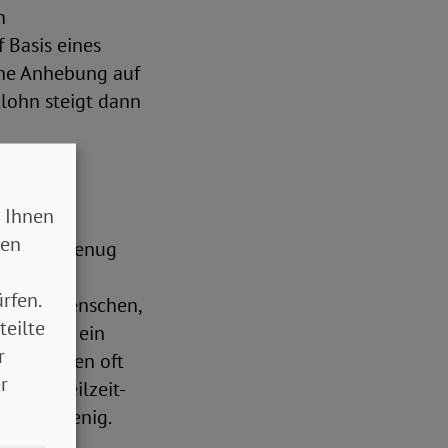
n
 Basis eines
ine Anhebung auf
tlohn steigt dann
 Ihnen
sen
 schnell genug
nftel der
rfen.
ft dies Menschen,
teilte
mehr als ein
r
dass Frauen oft
r
fi­ger Teilzeit-
ft nur wenig.